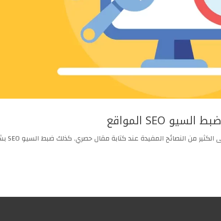
و SEO المواقع
نصائح كتابة مقال حصري، موافق للسيو SEO، تعرف على 