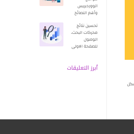
الووردبريس
وأهم النصائح
تحسين نتائج
محركات البحث،
الوصول
للصفحة الاولى
أبرز التعليقات
الكثير من النصائح المفيدة عند كتابة مقال حصري. كذلك ضبط السيو SEO بشكل